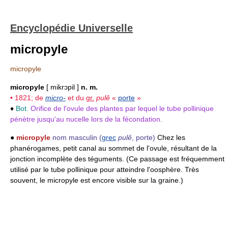
Encyclopédie Universelle
micropyle
micropyle
micropyle
[ mikrɔpil ]
n. m.
• 1821; de
micro-
et du
gr.
pulê
«
porte
»
♦
Bot.
Orifice de l'ovule des plantes par lequel le tube pollinique
pénètre jusqu'au nucelle lors de la fécondation.
●
micropyle
nom masculin
(
grec
pulê
, porte)
Chez les
phanérogames, petit canal au sommet de l'ovule, résultant de la
jonction incomplète des téguments. (Ce passage est fréquemment
utilisé par le tube pollinique pour atteindre l'oosphère. Très
souvent, le micropyle est encore visible sur la graine.)