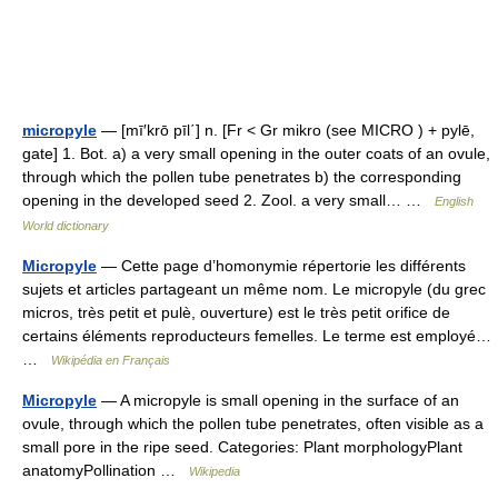
micropyle
— [mī′krō pīl΄] n. [Fr < Gr mikro (see MICRO ) + pylē,
gate] 1. Bot. a) a very small opening in the outer coats of an ovule,
through which the pollen tube penetrates b) the corresponding
opening in the developed seed 2. Zool. a very small… …
English
World dictionary
Micropyle
— Cette page d’homonymie répertorie les différents
sujets et articles partageant un même nom. Le micropyle (du grec
micros, très petit et pulè, ouverture) est le très petit orifice de
certains éléments reproducteurs femelles. Le terme est employé…
…
Wikipédia en Français
Micropyle
— A micropyle is small opening in the surface of an
ovule, through which the pollen tube penetrates, often visible as a
small pore in the ripe seed. Categories: Plant morphologyPlant
anatomyPollination …
Wikipedia