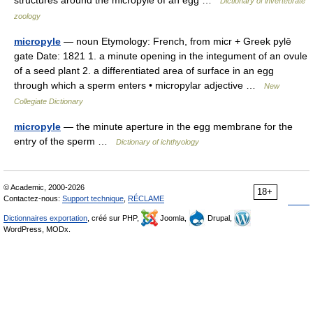
structures around the micropyle of an egg …
Dictionary of invertebrate
zoology
micropyle
— noun Etymology: French, from micr + Greek pylē
gate Date: 1821 1. a minute opening in the integument of an ovule
of a seed plant 2. a differentiated area of surface in an egg
through which a sperm enters • micropylar adjective …
New
Collegiate Dictionary
micropyle
— the minute aperture in the egg membrane for the
entry of the sperm …
Dictionary of ichthyology
© Academic, 2000-2026
18+
Contactez-nous:
Support technique
,
RÉCLAME
Dictionnaires exportation
, créé sur PHP,
Joomla,
Drupal,
WordPress, MODx.