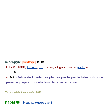
micropyle
[mikʀɔpil]
n. m.
ÉTYM.
1888,
Cuvier
;
de
micro-,
et grec
pylê
«
porte
».
❖
♦
Bot.
Orifice de l'ovule des plantes par lequel le tube pollinique
pénètre jusqu'au nucelle lors de la fécondation.
Encyclopédie Universelle
.
2012
.
Игры ⚽
Нужна курсовая?