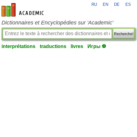
RU
EN
DE
ES
fr-academic.com
Dictionnaires et Encyclopédies sur 'Academic'
Recherche!
interprétations
traductions
livres
Игры ⚽