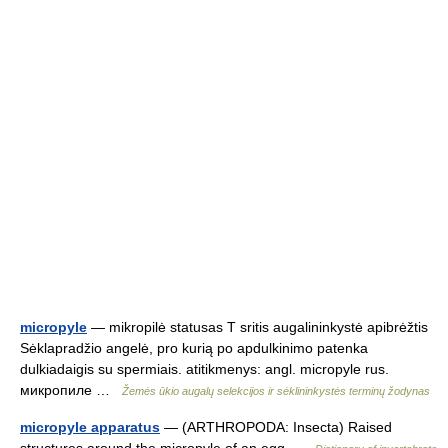
micropyle
— mikropilė statusas T sritis augalininkystė apibrėžtis
Sėklapradžio angelė, pro kurią po apdulkinimo patenka
dulkiadaigis su spermiais. atitikmenys: angl. micropyle rus.
микропиле …
Žemės ūkio augalų selekcijos ir sėklininkystės terminų žodynas
micropyle apparatus
— (ARTHROPODA: Insecta) Raised