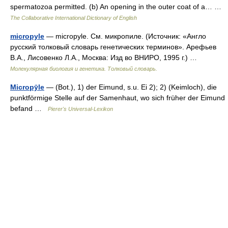
spermatozoa permitted. (b) An opening in the outer coat of a… …
The Collaborative International Dictionary of English
micropyle
— micropyle. См. микропиле. (Источник: «Англо
русский толковый словарь генетических терминов». Арефьев
В.А., Лисовенко Л.А., Москва: Изд во ВНИРО, 1995 г.) …
Молекулярная биология и генетика. Толковый словарь.
Micropȳle
— (Bot.), 1) der Eimund, s.u. Ei 2); 2) (Keimloch), die
punktförmige Stelle auf der Samenhaut, wo sich früher der Eimund
befand …
Pierer's Universal-Lexikon